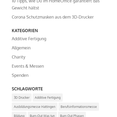
10 Tipps, wie Du im HomeOffice garantiert das
Gewicht hältst
Corona Schutzmasken aus dem 3D-Drucker
KATEGORIEN
Additive Fertigung
Allgemein
Charity
Events & Messen
Spenden
SCHLAGWORTE
3D Drucker
Additive Fertigung
Ausbildungsmesse Hattingen
Berufsinformationsmesse
Bildung
Burn-Out Was tun
Burn Out Phasen